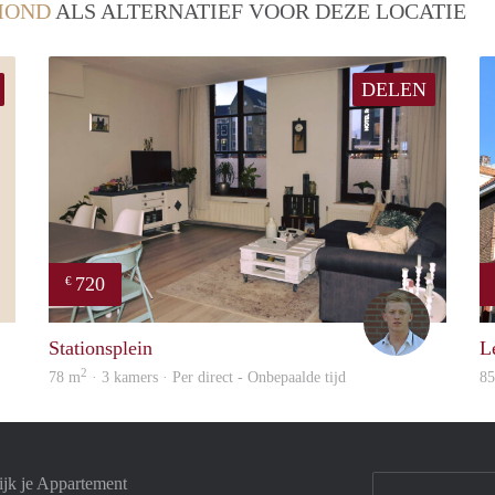
MOND
ALS ALTERNATIEF VOOR DEZE LOCATIE
DELEN
720
€
Yvonne
Tom
Stationsplein
Le
2
78 m
· 3 kamers · Per direct - Onbepaalde tijd
8
jk je Appartement