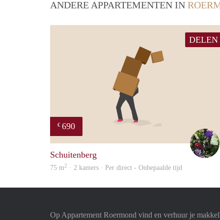
ANDERE APPARTEMENTEN IN
ROER
DELEN
690
€
Schuitenberg
2
75 m
· 2 kamers · Per direct - Onbepaalde tijd
Op Appartement Roermond vind en verhuur je makkeli