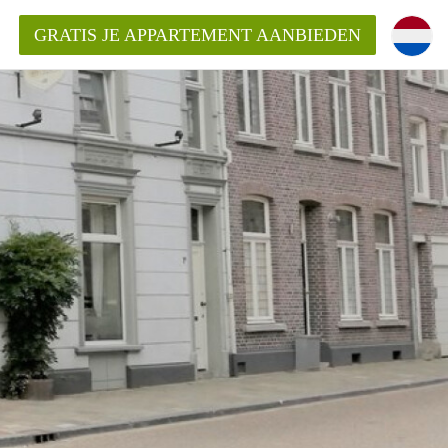
GRATIS JE APPARTEMENT AANBIEDEN
Appartement in Roermond?
ementRoermond?
ding?