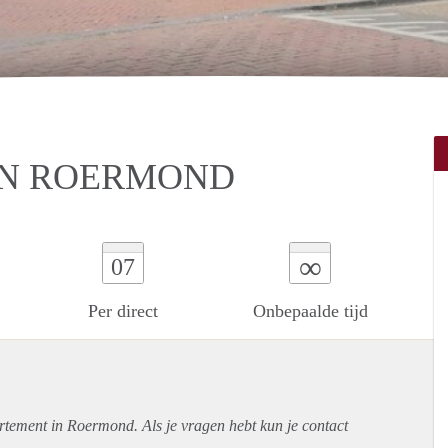
IN ROERMOND
∞
07
Per direct
Onbepaalde tijd
rtement
in Roermond. Als je vragen hebt kun je contact