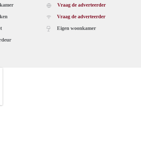
dkamer
Vraag de adverteerder
uken
Vraag de adverteerder
t
Eigen woonkamer
rdeur