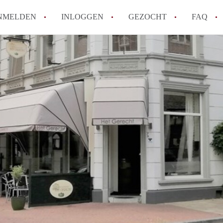
NMELDEN
INLOGGEN
GEZOCHT
FAQ
How to translate AppartementRoermond!
Wat is AppartementRoermond?
Hoeveel kost het om te reageren op een 
Wat is de privacyverklaring van Appart
Berekent AppartementRoermond
makelaarsvergoeding/bemiddelingsvergoe
Alle veelgestelde vragen