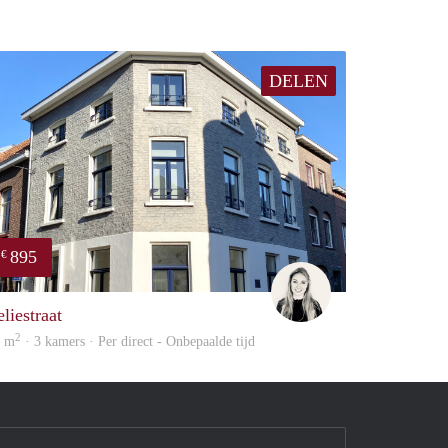
DELEN
895
€
Fleur
liestraat
2
5 m
· 3 kamers · Per direct - Onbepaalde tijd