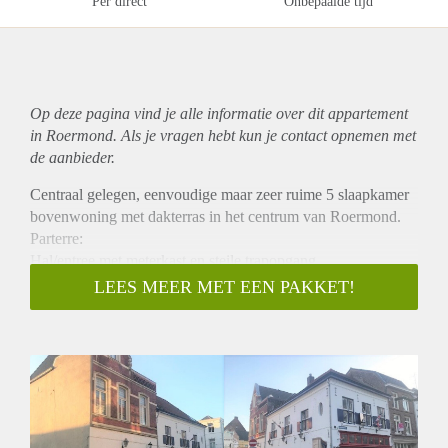
Per direct
Onbepaalde tijd
Op deze pagina vind je alle informatie over dit
appartement
in Roermond. Als je vragen hebt kun je contact opnemen met
de aanbieder.
Centraal gelegen, eenvoudige maar zeer ruime 5 slaapkamer
bovenwoning met dakterras in het centrum van Roermond.
Parterre:
Hal/entree met meterkast en steile trapopgang.
1e Verdieping:
LEES MEER MET EEN PAKKET!
Ruime overloop.
Toilet met fonteintje.
Woonkamer (6.50m x 4.26m)
Slaapkamer 1 (5.45m x 2.75m)
Slaapkamer 2 (4.38m x 4.01m)
Keuken met vaatwasser, 4 pits elektrisch fornuis en afzuikap
(4.20m x 3.05m)