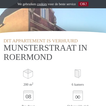
OK!
We gebruiken
cookies
voor de beste service
DIT APPARTEMENT IS VERHUURD
MUNSTERSTRAAT IN
ROERMOND
2
200 m
6 kamers
∞
08