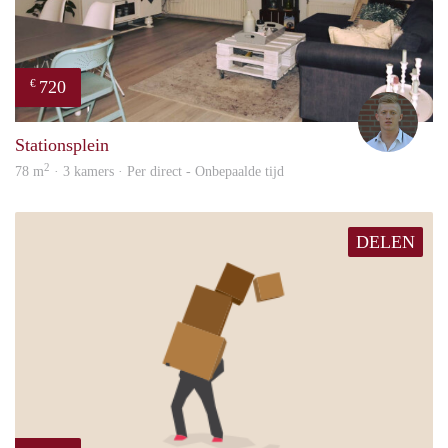
720
€
Tom
Stationsplein
2
78 m
· 3 kamers · Per direct - Onbepaalde tijd
DELEN