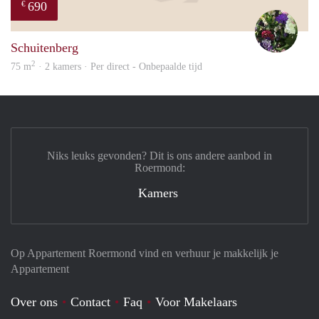
690
€
Yvon
Schuitenberg
2
75 m
· 2 kamers · Per direct - Onbepaalde tijd
Niks leuks gevonden? Dit is ons andere aanbod in
Roermond:
Kamers
Op Appartement Roermond vind en verhuur je makkelijk je
Appartement
Over ons
Contact
Faq
Voor Makelaars