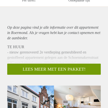
Per direct
Onbepaalde tijd
Op deze pagina vind je alle informatie over dit
appartement
in Roermond. Als je vragen hebt kun je contact opnemen met
de aanbieder.
TE HUUR
- nieuw gerenoveerd 2e verdieping gemeubileerd en
gestoffeerd appartement gelegen aan de Schoenmakersstraat
13C met 2 slaapkamers (80m2) in het “oude” centrum van
Roermond.
LEES MEER MET EEN PAKKET!
Beschrijving
Ben je op zoek naar je eigen appartement? Liefst in hartje
oude stad, helemaal nieuw en instapklaar?
Dit appartement voldoet aan al je wensen : instapklaar, zeer
smaakvol ingericht en ligt in het nieuwe complex “
Schoenmakersstraat 13” waarin een drietal appartementen en
een winkelruimte zijn gerealiseerd. Alle voorzieningen op