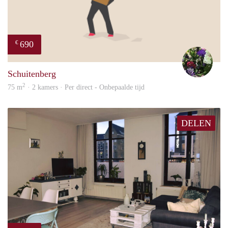
690
€
Yvon
Schuitenberg
2
75 m
· 2 kamers · Per direct - Onbepaalde tijd
DELEN