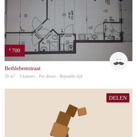
700
€
J
Bethlehemstraat
2
50 m
· 3 kamers · Per direct - Bepaalde tijd
DELEN