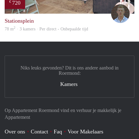
720
€
Tom
Stationsplein
2
78 m
· 3 kamers · Per direct - Onbepaalde tijd
Niks leuks gevonden? Dit is ons andere aanbod in
Roermond:
Kamers
Op Appartement Roermond vind en verhuur je makkelijk je
Appartement
Over ons
Contact
Faq
Voor Makelaars