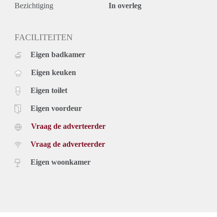
Servicekosten bedragen € 650,- per maand voor o.a.
Bezichtiging
In overleg
meubels, Gas, electriciteit, water, onderhoud, installaties, het
gebouw, huismeester, schoonmaak algemene ruimtes en
overige kosten van beheer.
FACILITEITEN
Optionele kosten :
Eigen badkamer
Parkeerplaats : € 75,- per maand
Internet : € 60,- per maand
Eigen keuken
Bijzonderheden :
De speciale huurprijs bedraagt totaal € 1.200,- per maand
Eigen toilet
De voorschot servicekosten € 650,- per maand (incl. GWE)
Totale huurprijs incl. GWE bedraagt € 1.850,- per maand
Eigen voordeur
Waarborg : € 1.850,-
Vraag de adverteerder
Details :
oppervlakte : 80 m2
Vraag de adverteerder
Kamers : 4
Badkamers : 1
Eigen woonkamer
Slaapkamers : 2
Toiletten : 1
Buurten : Binnenstad