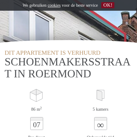
OK!
We gebruiken
cookies
voor de beste service
DIT APPARTEMENT IS VERHUURD
SCHOENMAKERSSTRAA
T IN ROERMOND
2
86 m
5 kamers
∞
07