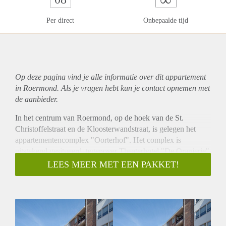
Per direct
Onbepaalde tijd
Op deze pagina vind je alle informatie over dit
appartement
in Roermond. Als je vragen hebt kun je contact opnemen met
de aanbieder.
In het centrum van Roermond, op de hoek van de St.
Christoffelstraat en de Kloosterwandstraat, is gelegen het
appartementencomplex "Oorterhof". Het complex is
uitstekend gesitueerd, tegenover Theaterhotel "De Oranjerie"
nabij alle winkels welke het gezellige stadscentrum van
LEES MEER MET EEN PAKKET!
Roermond rijk is. Op nog geen 2 minuten lopen bereikt u al
gezellige Stationsplein met tal van horecagelegenheden en
uiteraard Centraal Station Roermond. Een uitstekende
woonlocatie midden in het centrum van Roermond voor
zowel jong als oud!