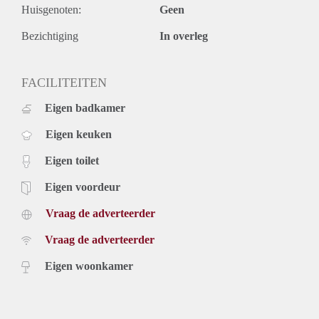
Huisgenoten:
Geen
* Servicekosten: € 50,- per maand (incl. waterverbruik);
* Voorschot stookkosten: € 75,- per maand;
Bezichtiging
In overleg
* Waarborgsom: één maand huur, inclusief servicekosten;
* Huurtermijn bedraagt minimaal 24 maanden;
* Niet geschikt voor studenten en huurders onder de 25 jaar.
FACILITEITEN
Eigen badkamer
Eigen keuken
Eigen toilet
Eigen voordeur
Vraag de adverteerder
Vraag de adverteerder
Eigen woonkamer