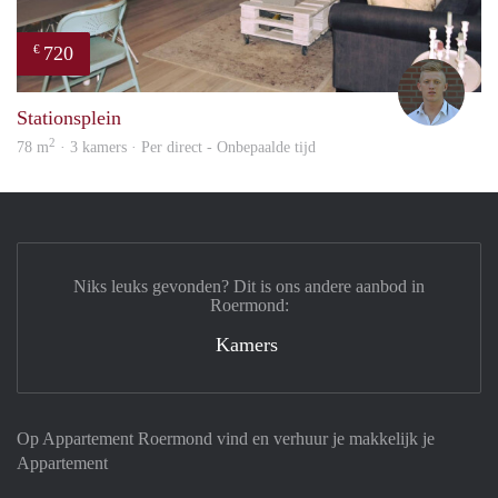
720
€
Tom
Stationsplein
2
78 m
· 3 kamers · Per direct - Onbepaalde tijd
Niks leuks gevonden? Dit is ons andere aanbod in
Roermond:
Kamers
Op Appartement Roermond vind en verhuur je makkelijk je
Appartement