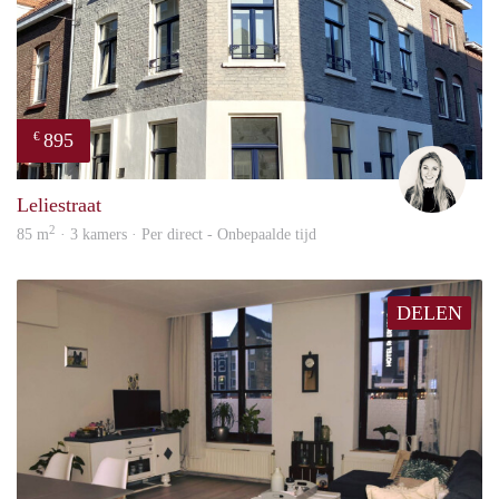
895
€
Fleur
Leliestraat
2
85 m
· 3 kamers · Per direct - Onbepaalde tijd
DELEN