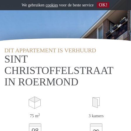
OK!
We gebruiken
cookies
voor de beste service
DIT APPARTEMENT IS VERHUURD
SINT
CHRISTOFFELSTRAAT
IN ROERMOND
2
75 m
3 kamers
∞
08