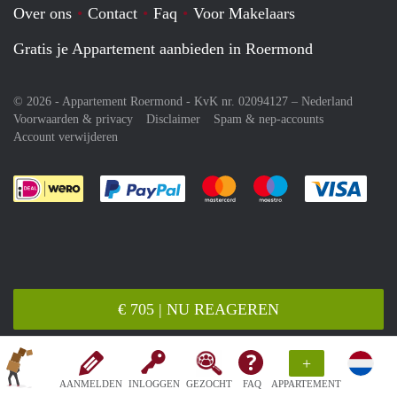
Over ons
Contact
Faq
Voor Makelaars
Gratis je Appartement aanbieden in Roermond
© 2026 - Appartement Roermond - KvK nr. 02094127 –
Nederland
Voorwaarden & privacy
Disclaimer
Spam & nep-accounts
Account verwijderen
Je rekent gemakkelijk af met Paypal
Je rekent gemakkelijk af met M
Je rekent gemakkelij
Je re
€ 705 | NU REAGEREN
+
AANMELDEN
INLOGGEN
GEZOCHT
FAQ
APPARTEMENT