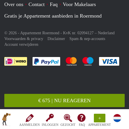
Over ons
Contact
Faq
Voor Makelaars
Gratis je Appartement aanbieden in Roermond
© 2026 - Appartement Roermond - KvK nr. 02094127 –
Nederland
Voorwaarden & privacy
Disclaimer
Spam & nep-accounts
Account verwijderen
Je rekent gemakkelijk af met Paypal
Je rekent gemakkelijk af met M
Je rekent gemakkelij
Je re
€ 675 | NU REAGEREN
+
AANMELDEN
INLOGGEN
GEZOCHT
FAQ
APPARTEMENT