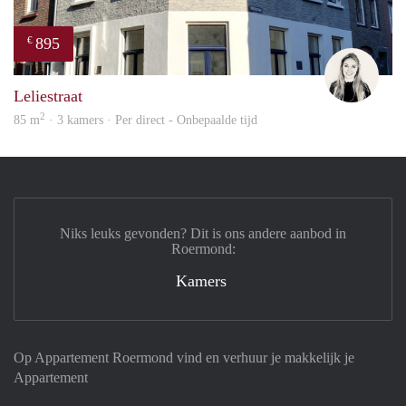
895
€
Fleur
Leliestraat
2
85 m
· 3 kamers · Per direct - Onbepaalde tijd
Niks leuks gevonden? Dit is ons andere aanbod in
Roermond:
Kamers
Op Appartement Roermond vind en verhuur je makkelijk je
Appartement