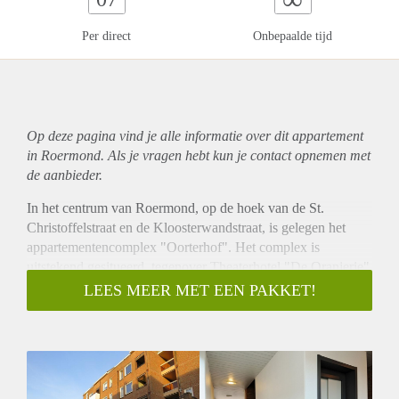
Per direct
Onbepaalde tijd
Op deze pagina vind je alle informatie over dit
appartement
in Roermond. Als je vragen hebt kun je contact opnemen met
de aanbieder.
In het centrum van Roermond, op de hoek van de St.
Christoffelstraat en de Kloosterwandstraat, is gelegen het
appartementencomplex "Oorterhof". Het complex is
uitstekend gesitueerd, tegenover Theaterhotel "De Oranjerie"
nabij alle winkels welke het gezellige stadscentrum van
LEES MEER MET EEN PAKKET!
Roermond rijk is. Op nog geen 2 minuten lopen bereikt u al
gezellige Stationsplein met tal van horecagelegenheden en
uiteraard Centraal Station Roermond. Een uitstekende
woonlocatie midden in het centrum van Roermond voor
zowel jong als oud!