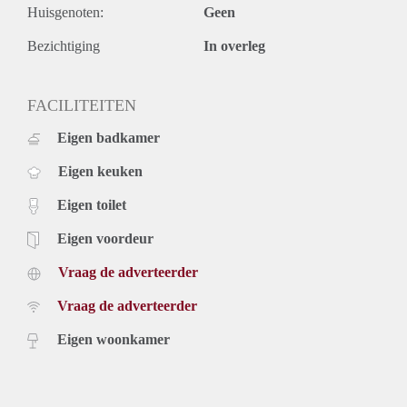
Huisgenoten:
Geen
warmwatervoorziening en tevens de wasmachineaansluiting.
Huurgegevens:
Bezichtiging
In overleg
* Huurprijs: € 675,- per maand.
* Servicekosten: € 50,- per maand (incl. waterverbruik).
* Voorschot stookkosten: € 85,- per maand.
FACILITEITEN
* Waarborgsom bedraagt eenmalig € 1350,-
Eigen badkamer
* Huurtermijn bedraagt minimaal 24 maanden.
* Niet geschikt voor studenten en huurders onder de 25 jaar.
Eigen keuken
* Honden zijn hier helaas niet toegestaan.
Eigen toilet
Eigen voordeur
Vraag de adverteerder
Vraag de adverteerder
Eigen woonkamer