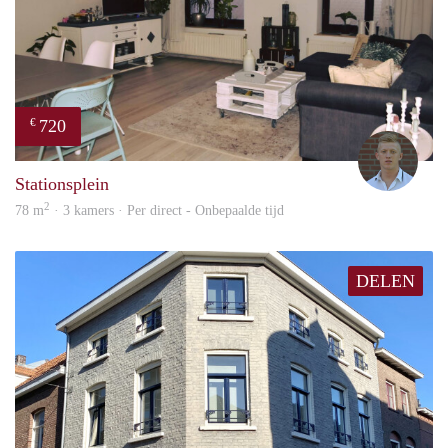
720
€
Tom
Stationsplein
2
78 m
· 3 kamers · Per direct - Onbepaalde tijd
DELEN