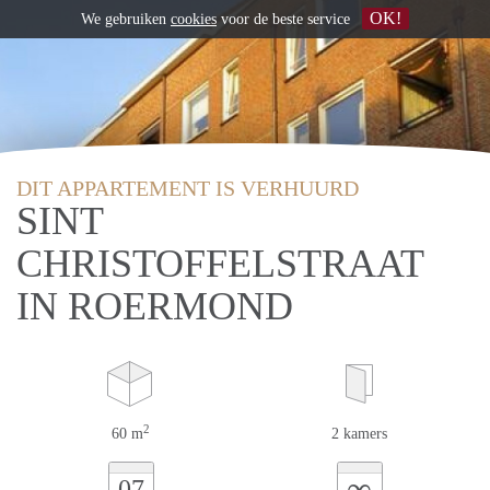
OK!
We gebruiken
cookies
voor de beste service
DIT APPARTEMENT IS VERHUURD
SINT
CHRISTOFFELSTRAAT
IN ROERMOND
2
60 m
2 kamers
∞
07