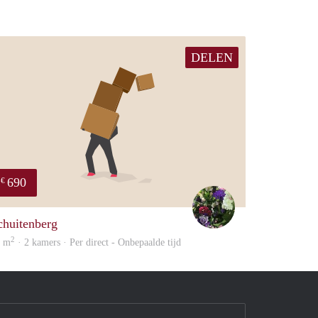
DELEN
690
€
Yvonne
chuitenberg
2
5 m
· 2 kamers · Per direct - Onbepaalde tijd