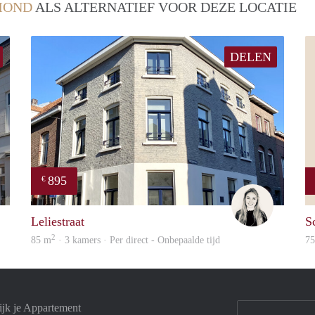
MOND
ALS ALTERNATIEF VOOR DEZE LOCATIE
DELEN
895
€
Woonhuis
Fleur
Leliestraat
S
2
85 m
· 3 kamers · Per direct - Onbepaalde tijd
7
jk je Appartement