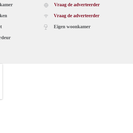
dkamer
Vraag de adverteerder
uken
Vraag de adverteerder
t
Eigen woonkamer
rdeur