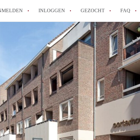
NMELDEN
INLOGGEN
GEZOCHT
FAQ
How to translate AppartementRoermond!
Wat is AppartementRoermond?
Hoeveel kost het om te reageren op een 
Wat is de privacyverklaring van Appart
Berekent AppartementRoermond
makelaarsvergoeding/bemiddelingsvergoe
Alle veelgestelde vragen