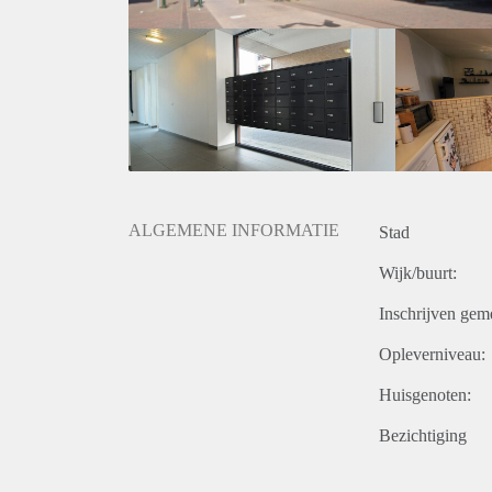
Huurgegevens:
* Huurprijs: € 773,- per maand.
* Servicekosten: € 50,- per maand (incl. waterverbru
* Voorschot stookkosten: € 100,- per maand.
* Waarborgsom bedraagt eenmalig € 1546,-
* Huurtermijn bedraagt minimaal 25 maanden.
* Niet geschikt voor studenten en huurders onder de 
* Honden zijn hier helaas niet toegestaan.
ALGEMENE INFORMATIE
Stad
Wijk/buurt:
Inschrijven gem
Opleverniveau:
Huisgenoten:
Bezichtiging