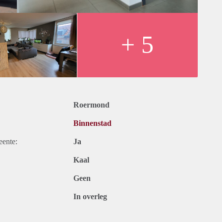
ik).
+ 5
25 jaar.
Roermond
Binnenstad
eente:
Ja
Kaal
Geen
In overleg