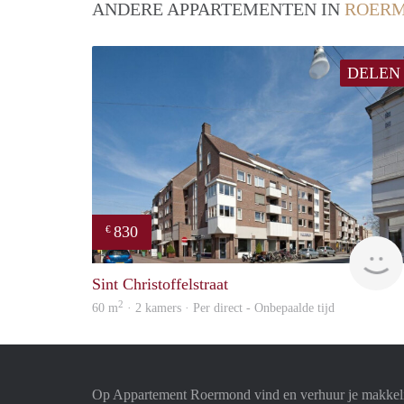
ANDERE APPARTEMENTEN IN
ROER
DELEN
830
€
Sint Christoffelstraat
2
60 m
· 2 kamers · Per direct - Onbepaalde tijd
Op Appartement Roermond vind en verhuur je makkeli