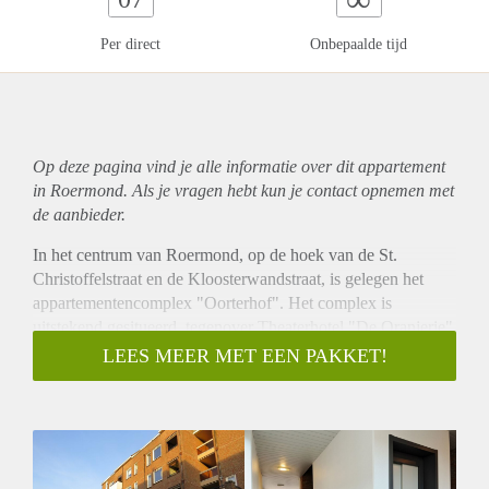
Per direct
Onbepaalde tijd
Op deze pagina vind je alle informatie over dit
appartement
in Roermond. Als je vragen hebt kun je contact opnemen met
de aanbieder.
In het centrum van Roermond, op de hoek van de St.
Christoffelstraat en de Kloosterwandstraat, is gelegen het
appartementencomplex "Oorterhof". Het complex is
uitstekend gesitueerd, tegenover Theaterhotel "De Oranjerie"
nabij alle winkels welke het gezellige stadscentrum van
LEES MEER MET EEN PAKKET!
Roermond rijk is. Op nog geen 2 minuten lopen bereikt u al
gezellige Stationsplein met tal van horecagelegenheden en
uiteraard Centraal Station Roermond. Een uitstekende
woonlocatie midden in het centrum van Roermond voor
zowel jong als oud!