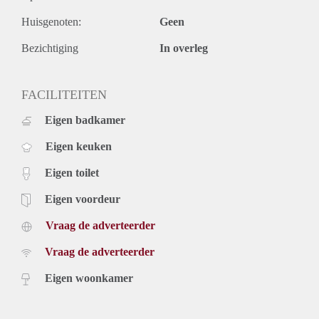
* Voorschot stookkosten: € 58,00 per maand;
Huisgenoten:
Geen
* Waarborgsom: één maand huur, inclusief servicekosten.
* Huurtermijn bedraagt minimaal 24 maanden
Bezichtiging
In overleg
* Niet geschikt voor studenten en huurders onder de 25 jaar
FACILITEITEN
Eigen badkamer
Eigen keuken
Eigen toilet
Eigen voordeur
Vraag de adverteerder
Vraag de adverteerder
Eigen woonkamer