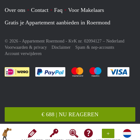
Over ons
Contact
Faq
Voor Makelaars
Gratis je Appartement aanbieden in Roermond
© 2026 - Appartement Roermond - KvK nr. 02094127 –
Nederland
Voorwaarden & privacy
Disclaimer
Spam & nep-accounts
Account verwijderen
Je rekent gemakkelijk af met Paypal
Je rekent gemakkelijk af met M
Je rekent gemakkelij
Je re
€ 688 | NU REAGEREN
+