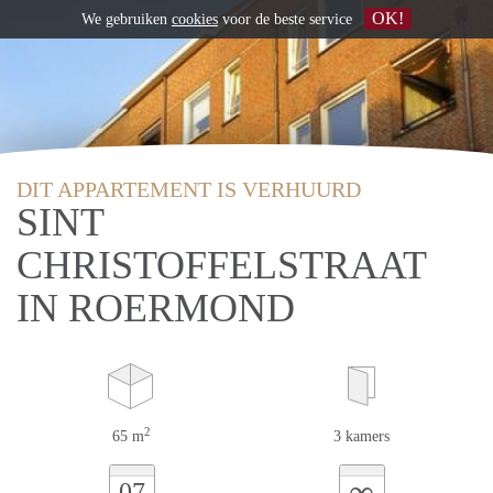
OK!
We gebruiken
cookies
voor de beste service
DIT APPARTEMENT IS VERHUURD
SINT
CHRISTOFFELSTRAAT
IN ROERMOND
2
65 m
3 kamers
∞
07