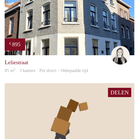
895
€
Fleur
Leliestraat
2
85 m
· 3 kamers · Per direct - Onbepaalde tijd
DELEN