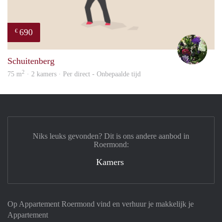
690
€
Yvon
Schuitenberg
2
75 m
· 2 kamers · Per direct - Onbepaalde tijd
Niks leuks gevonden? Dit is ons andere aanbod in
Roermond:
Kamers
Op Appartement Roermond vind en verhuur je makkelijk je
Appartement