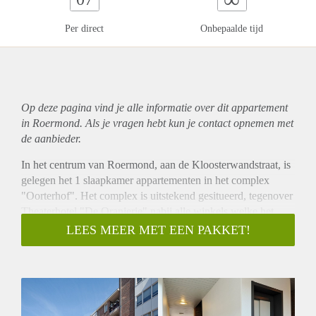
Per direct
Onbepaalde tijd
Op deze pagina vind je alle informatie over dit
appartement
in Roermond. Als je vragen hebt kun je contact opnemen met
de aanbieder.
In het centrum van Roermond, aan de Kloosterwandstraat, is
gelegen het 1 slaapkamer appartementen in het complex
"Oorterhof". Het complex is uitstekend gesitueerd, tegenover
Theaterhotel "De Oranjerie" nabij alle winkels welke het
gezellige stadscentrum van Roermond rijk is. Op nog geen 2
LEES MEER MET EEN PAKKET!
minuten lopen bereikt u al gezellige Stationsplein met tal van
horecagelegenheden en uiteraard Centraal Station Roermond.
Een uitstekende woonlocatie midden in het centrum van
Roermond voor zowel jong als oud! Het complex maakt
gebruik van een lift. Bovendien beschikt iedere bewoners