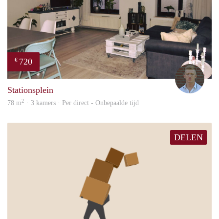
720
€
Tom
Stationsplein
2
78 m
· 3 kamers · Per direct - Onbepaalde tijd
DELEN