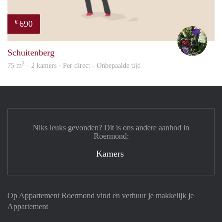
690
€
Yvon
Schuitenberg
2
75 m
· 2 kamers · Per direct - Onbepaalde tijd
Niks leuks gevonden? Dit is ons andere aanbod in
Roermond:
Kamers
Op Appartement Roermond vind en verhuur je makkelijk je
Appartement