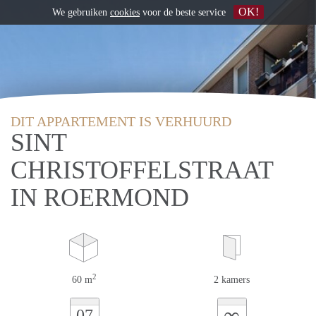
OK!
We gebruiken
cookies
voor de beste service
DIT APPARTEMENT IS VERHUURD
SINT
CHRISTOFFELSTRAAT
IN ROERMOND
2
60 m
2 kamers
∞
07