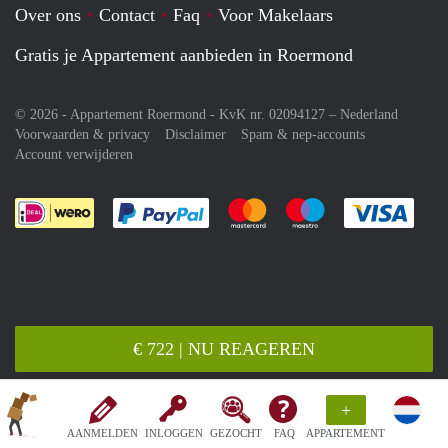
Over ons
Contact
Faq
Voor Makelaars
Gratis je Appartement aanbieden in Roermond
© 2026 - Appartement Roermond - KvK nr. 02094127 –
Nederland
Voorwaarden & privacy
Disclaimer
Spam & nep-accounts
Account verwijderen
Je rekent gemakkelijk af met Paypal
Je rekent gemakkelijk af met M
Je rekent gemakkelij
Je re
€ 722 | NU REAGEREN
+
AANMELDEN
INLOGGEN
GEZOCHT
FAQ
APPARTEMENT