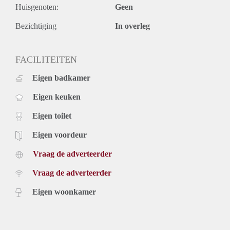
Huisgenoten:
Geen
Wij werken conform het toewijzigingsprotocol van Pararius.
Meer informatie vind je via deze link:
Bezichtiging
In overleg
https://tinyurl.com/59s3pdsc
FACILITEITEN
Eigen badkamer
Eigen keuken
Eigen toilet
Eigen voordeur
Vraag de adverteerder
Vraag de adverteerder
Eigen woonkamer