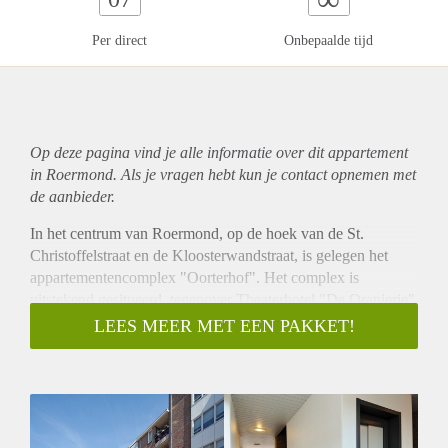
Per direct
Onbepaalde tijd
Op deze pagina vind je alle informatie over dit
appartement
in Roermond. Als je vragen hebt kun je contact opnemen met
de aanbieder.
In het centrum van Roermond, op de hoek van de St.
Christoffelstraat en de Kloosterwandstraat, is gelegen het
appartementencomplex "Oorterhof". Het complex is
uitstekend gesitueerd, tegenover Theaterhotel "De Oranjerie"
nabij alle winkels welke het gezellige stadscentrum van
LEES MEER MET EEN PAKKET!
Roermond rijk is. Op nog geen 2 minuten lopen bereikt u al
gezellige Stationsplein met tal van horecagelegenheden en
uiteraard Centraal Station Roermond. Een uitstekende
woonlocatie midden in het centrum van Roermond voor
zowel jong als oud!