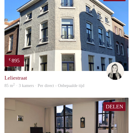
895
€
Fleur
Leliestraat
2
85 m
· 3 kamers · Per direct - Onbepaalde tijd
DELEN