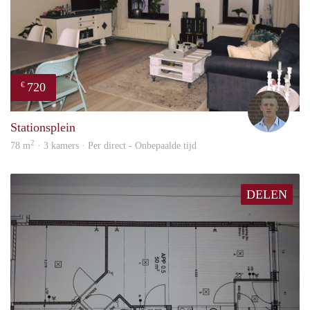
720
€
Tom
Stationsplein
2
78 m
· 3 kamers · Per direct - Onbepaalde tijd
DELEN