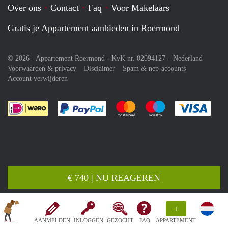
Over ons
Contact
Faq
Voor Makelaars
Gratis je Appartement aanbieden in Roermond
© 2026 - Appartement Roermond - KvK nr. 02094127 –
Nederland
Voorwaarden & privacy
Disclaimer
Spam & nep-accounts
Account verwijderen
Je rekent gemakkelijk af met Paypal
Je rekent gemakkelijk af met M
Je rekent gemakkelij
Je re
€ 740 | NU REAGEREN
+
AANMELDEN
INLOGGEN
GEZOCHT
FAQ
APPARTEMENT