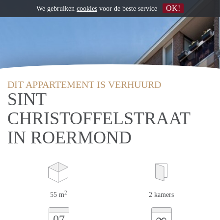
OK!
We gebruiken
cookies
voor de beste service
DIT APPARTEMENT IS VERHUURD
SINT
CHRISTOFFELSTRAAT
IN ROERMOND
2
55 m
2 kamers
∞
07