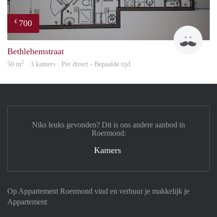
700
€
J
Bethlehemstraat
2
50 m
· 3 kamers · Per direct - Bepaalde tijd
Niks leuks gevonden? Dit is ons andere aanbod in
Roermond:
Kamers
Op Appartement Roermond vind en verhuur je makkelijk je
Appartement