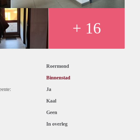
k);
+ 16
23 jaar
rarius. Meer informatie vind je via deze link:
Roermond
Binnenstad
eente:
Ja
Kaal
Geen
In overleg