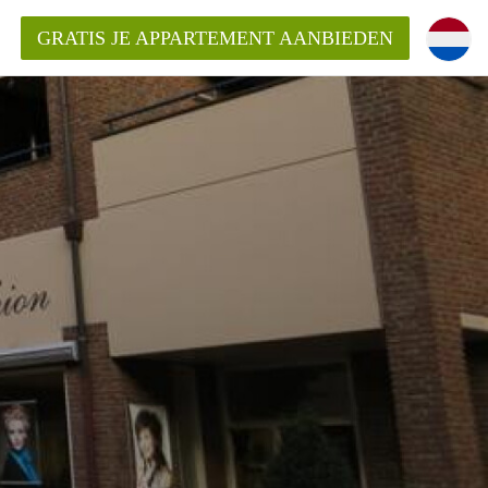
GRATIS JE APPARTEMENT AANBIEDEN
Appartement in Roermond?
ementRoermond?
ding?