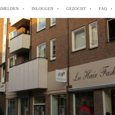
NMELDEN
INLOGGEN
GEZOCHT
FAQ
How to translate AppartementRoermond!
Wat is AppartementRoermond?
Hoeveel kost het om te reageren op een 
Wat is de privacyverklaring van Appart
Berekent AppartementRoermond
makelaarsvergoeding/bemiddelingsvergoe
Alle veelgestelde vragen