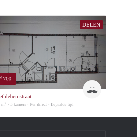
DELEN
700
€
J
ethlehemstraat
2
0 m
· 3 kamers · Per direct - Bepaalde tijd