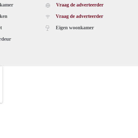
dkamer
Vraag de adverteerder
uken
Vraag de adverteerder
t
Eigen woonkamer
rdeur