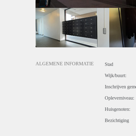
- Servicekosten: € 50,- per maand (incl. waterverbrui
- Stookkosten € 100,- per maand
- Waarborgsom € 1670,-
- Huurtermijn bedraagt minimaal 25 maanden
- Niet geschikt voor studenten en huurders onder de 
Wij werken conform het toewijzigingsprotocol van Pa
https://tinyurl.com/59s3pdsc
ALGEMENE INFORMATIE
Stad
Wijk/buurt:
Inschrijven gem
Opleverniveau:
Huisgenoten:
Bezichtiging