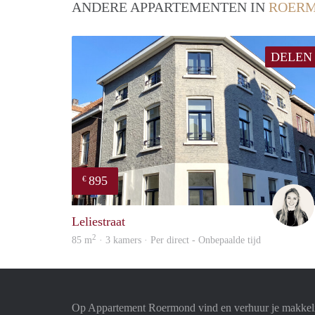
ANDERE APPARTEMENTEN IN
ROER
DELEN
895
€
Leliestraat
2
85 m
· 3 kamers · Per direct - Onbepaalde tijd
Op Appartement Roermond vind en verhuur je makkeli