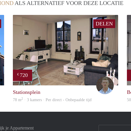
MOND
ALS ALTERNATIEF VOOR DEZE LOCATIE
DELEN
720
€
Fleur
Tom
Stationsplein
B
2
78 m
· 3 kamers · Per direct - Onbepaalde tijd
5
jk je Appartement