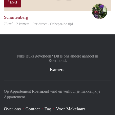
690
€
Yvon
Schuitenberg
2
75 m
· 2 kamers · Per direct - Onbepaalde tijd
Niks leuks gevonden? Dit is ons andere aanbod in
Roermond:
Kamers
Op Appartement Roermond vind en verhuur je makkelijk je
Appartement
Over ons
Contact
Faq
Voor Makelaars