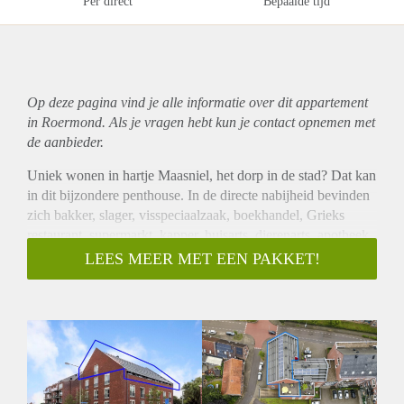
Per direct
Bepaalde tijd
Op deze pagina vind je alle informatie over dit
appartement
in Roermond. Als je vragen hebt kun je contact opnemen met
de aanbieder.
Uniek wonen in hartje Maasniel, het dorp in de stad? Dat kan
in dit bijzondere penthouse. In de directe nabijheid bevinden
zich bakker, slager, visspeciaalzaak, boekhandel, Grieks
restaurant, supermarkt, kapper, huisarts, dierenarts, apotheek,
etc.
LEES MEER MET EEN PAKKET!
Door de trapsgewijze dakconstructie ontstaat er veel
leefruimte, een speelse indeling, bijzondere lichtinval en een
fraai uitzicht over de stad Roermond.
Met circa 125 m² woonoppervlak, is het volledig en compleet
gemeubileerde penthouse gelegen op de 3e verdieping van
het appartementencomplex Bombaris. Het beschikt over een
zeer ruim en fraai dakterras van circa 40 m² en twee privé