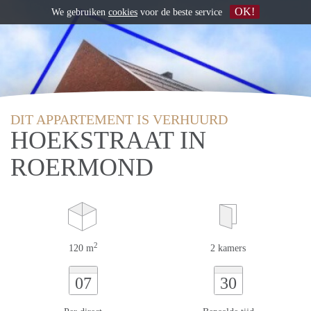
OK!
We gebruiken
cookies
voor de beste service
DIT APPARTEMENT IS VERHUURD
HOEKSTRAAT IN
ROERMOND
2
120 m
2 kamers
07
30