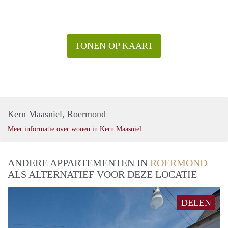
fraai uitzicht over het aangrenzende park.
Bijzonderheden.
- Deze woning is uitsluitend te huur voor een periode van
minimaal 8 maanden en uiterlijk 10 maanden.
TONEN OP KAART
- Uitsluitend beschikbaar voor maximaal 2 personen.
Huurgegevens:
- De huurprijs incl. meubilering, voorschot stookkosten,
water, TV & internet bedraagt € 1500,- per maand.
- De waarborgsom bedraagt € 2250,-
- Honden zijn hier helaas niet toegestaan.
Kern Maasniel, Roermond
Meer informatie over wonen in Kern Maasniel
ANDERE APPARTEMENTEN IN
ROERMOND
ALS ALTERNATIEF VOOR DEZE LOCATIE
DELEN