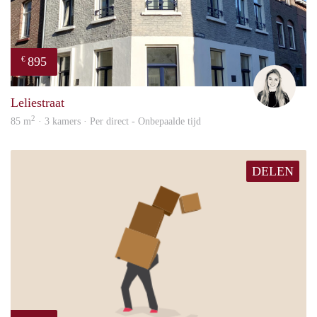
895
€
Fleur
Leliestraat
2
85 m
· 3 kamers · Per direct - Onbepaalde tijd
DELEN