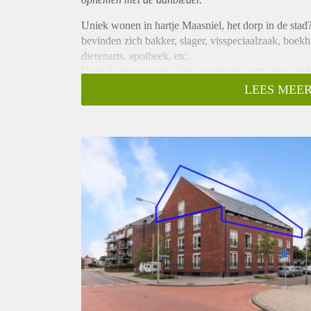
Uniek wonen in hartje Maasniel, het dorp in de stad?
bevinden zich bakker, slager, visspeciaalzaak, boekha
dierenarts, apotheek, etc.
Door de trapsgewijze dakconstructie ontstaat er veel 
fraai uitzicht over de stad Roermond.
LEES MEER
Met circa 125 m² woonoppervlak, is het volledig en
verdieping van het appartementencomplex Bombaris. H
40 m² en twee privé parkeerplaatsen in het souterrain
Het penthouse kent de volgende indeling:
Souterrain:
Twee privé parkeerplaatsen met eigen oplaadpunten v
Begane grond:
Centrale entree met bellentableau en brievenbussen, 
opener worden geopend.
3e verdieping:
Eigen entree, hal met tegelvloer, extra koel vries co
fonteintje. Vanuit de hal loop je de bijzondere leef
slaapgedeelte en twee kleine bergingen. Het pentho
volwassenen. De trapsgewijze dakconstructie zorgt vo