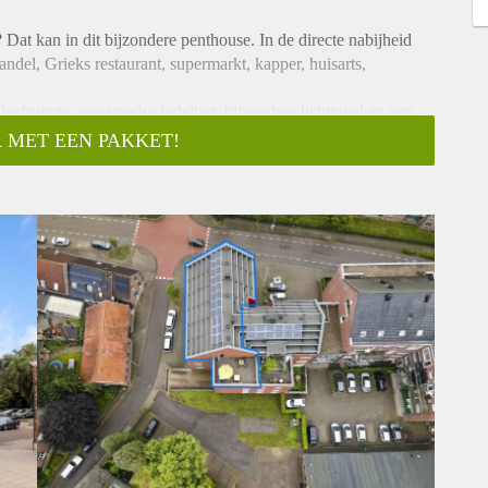
 Dat kan in dit bijzondere penthouse. In de directe nabijheid
ndel, Grieks restaurant, supermarkt, kapper, huisarts,
leefruimte, een speelse indeling, bijzondere lichtinval en een
 MET EEN PAKKET!
 compleet gemeubileerde penthouse gelegen op de 3e
et beschikt over een zeer ruim en fraai dakterras van circa
.
oor elektrische auto en e-bike.
lift en trappenhuis; de voordeur kan met een automatische
mbinatie, meterkast en toiletruimte waarin wandcloset met
ruimte binnen bestaande uit woon-loft, open keuken en een groot
use is feitelijk bedoeld voor bewoning door maximaal twee
or hoge ruimtes met veel lichtinval, een speelse indeling en