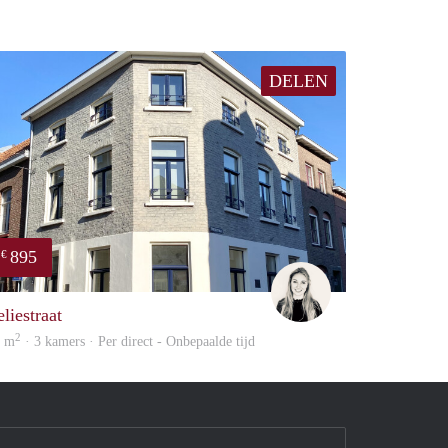
DELEN
895
€
Fleur
liestraat
2
5 m
· 3 kamers · Per direct - Onbepaalde tijd