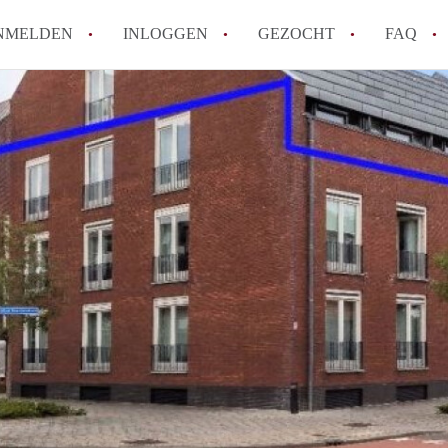
NMELDEN
INLOGGEN
GEZOCHT
FAQ
How to translate AppartementRoermond!
Wat is AppartementRoermond?
Hoeveel kost het om te reageren op een 
Wat is de privacyverklaring van Appart
Berekent AppartementRoermond
makelaarsvergoeding/bemiddelingsvergoe
Alle veelgestelde vragen