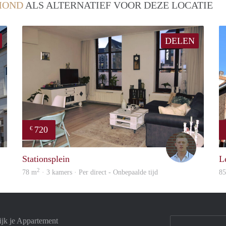
MOND
ALS ALTERNATIEF VOOR DEZE LOCATIE
DELEN
720
€
Woonhuis
Tom
Stationsplein
Le
2
78 m
· 3 kamers · Per direct - Onbepaalde tijd
8
jk je Appartement