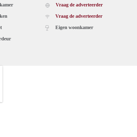
dkamer
Vraag de adverteerder
uken
Vraag de adverteerder
t
Eigen woonkamer
rdeur