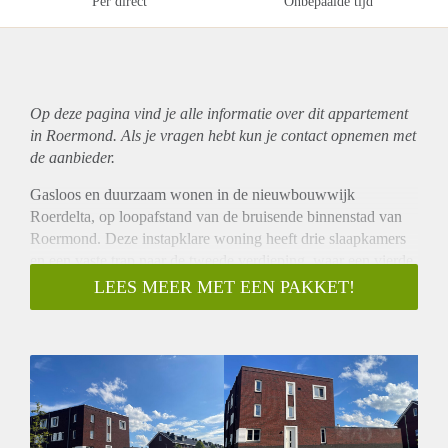
Per direct
Onbepaalde tijd
Op deze pagina vind je alle informatie over dit
appartement
in Roermond. Als je vragen hebt kun je contact opnemen met
de aanbieder.
Gasloos en duurzaam wonen in de nieuwbouwwijk
Roerdelta, op loopafstand van de bruisende binnenstad van
Roermond. Deze instapklare woning heeft drie slaapkamers
en een vaste trap naar de tweede verdieping, waar een vierde
kamer gerealiseerd kan worden.
LEES MEER MET EEN PAKKET!
Welkom in deze populaire nieuwbouwwijk, nabij de Roer en
de ECI Cultuurfabriek. Er is een basisschool op loopafstand,
net als de historische binnenstad met winkels, restaurants en
uitgaansgelegenheden. Watersportliefhebbers lopen naar de
jachthaven en verder woon je op iets meer dan 1 kilometer
fietsen van het trein-/busstation. Hier, in Roerdelta, geniet je
volop van de rust en de vele voorzieningen in de directe