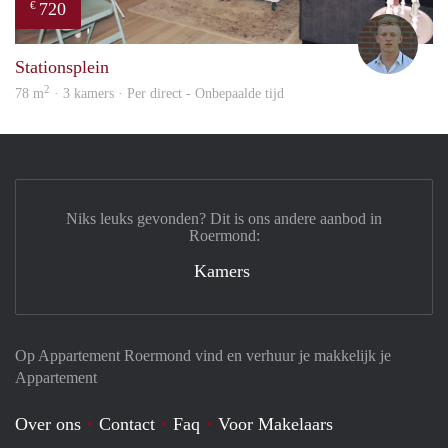
720
€
Tom
Stationsplein
2
78 m
· 3 kamers · Per direct - Onbepaalde tijd
Niks leuks gevonden? Dit is ons andere aanbod in
Roermond:
Kamers
Op Appartement Roermond vind en verhuur je makkelijk je
Appartement
Over ons
Contact
Faq
Voor Makelaars