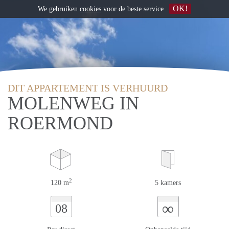
OK!
We gebruiken
cookies
voor de beste service
DIT APPARTEMENT IS VERHUURD
MOLENWEG IN
ROERMOND
2
120 m
5 kamers
∞
08