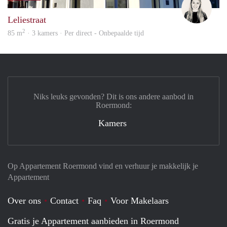
Leliestraat
2
85 m
· 3 kamers · Per direct - Onbepaalde tijd
Niks leuks gevonden? Dit is ons andere aanbod in
Roermond:
Kamers
Op Appartement Roermond vind en verhuur je makkelijk je
Appartement
Over ons
Contact
Faq
Voor Makelaars
Gratis je Appartement aanbieden in Roermond