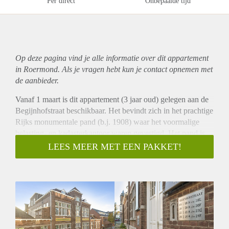
Per direct
Onbepaalde tijd
Op deze pagina vind je alle informatie over dit
appartement
in Roermond. Als je vragen hebt kun je contact opnemen met
de aanbieder.
Vanaf 1 maart is dit appartement (3 jaar oud) gelegen aan de
Begijnhofstraat beschikbaar. Het bevindt zich in het prachtige
Rijks monumentale pand (b.j. 1908) waar het voormalige
belasting- en kadasterkantoor waren gevestigd. Het pand is
gelegen op loopafstand van alle mogelijke voorzieningen
LEES MEER MET EEN PAKKET!
zoals bijvoorbeeld winkelcentra, diverse scholen, NS-Station,
Theaterhotel, Designer Outlet, enz.
De huurprijs voor het appartement bedraagt € 990,- per
maand (excl. G/W/L). GEEN SERVICE KOSTEN. Indien
nodig kan er een parkeerplaats gehuurd worden op een
afgesloten terrein voor € 70,- per maand. (Het is niet mogelijk
om een parkeervergunning aan te vragen bij de gemeente).