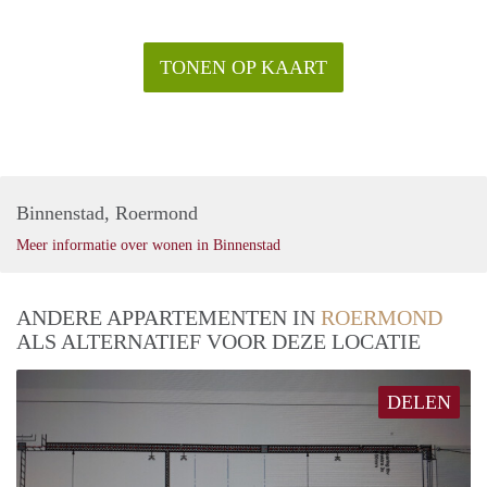
- Geen huisdieren toegestaan
- Inkomenseis 3,5x de huur als bruto maandinkomen
TONEN OP KAART
- Huurperiode voor duur van 2 jaar of langer
- Inschrijven verplicht
Binnenstad, Roermond
Meer informatie over wonen in Binnenstad
ANDERE APPARTEMENTEN IN
ROERMOND
ALS ALTERNATIEF VOOR DEZE LOCATIE
DELEN