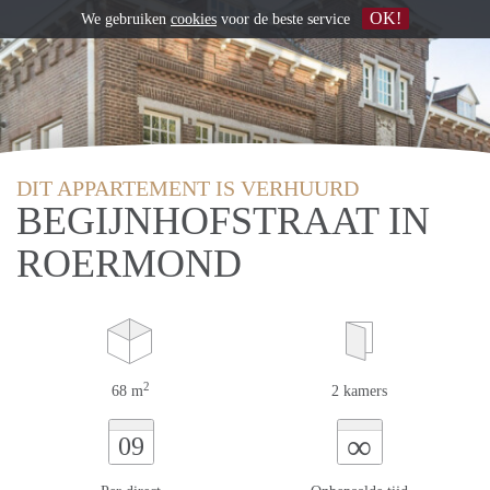
OK!
We gebruiken
cookies
voor de beste service
DIT APPARTEMENT IS VERHUURD
BEGIJNHOFSTRAAT IN
ROERMOND
2
68 m
2 kamers
∞
09