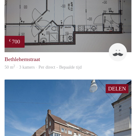
700
€
J
Bethlehemstraat
2
50 m
· 3 kamers · Per direct - Bepaalde tijd
DELEN